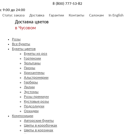
8 (800) 777-53-82
с 9:00 до 24:00
Обратный звонок
Статус заказа
Доставка
Гарантии
Контакты
Салонам
In English
Доставка цветов
в Чусовом
Розы
Все букеты
Букеты цветов
Букеты из роз
Гортензии
Тюльпаны
Пионы
Хризантемы
Альстромерии
Герберы
Лилии
Эустомы
Розы премиум
Кустовые розы
Подсолнухи
Орхидеи
Композиции
Авторские букеты
Цветы в коробочках
Цветы в корзинах