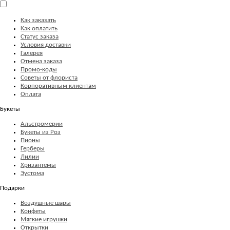
Как заказать
Как оплатить
Статус заказа
Условия доставки
Галерея
Отмена заказа
Промо-коды
Советы от флориста
Корпоративным клиентам
Оплата
Букеты
Альстромерии
Букеты из Роз
Пионы
Герберы
Лилии
Хризантемы
Эустома
Подарки
Воздушные шары
Конфеты
Мягкие игрушки
Открытки