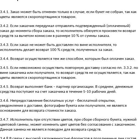
3.4.1. Заказ может быть отменен только в случае, если букет не собран, так как
цветы являются скоропортящимся товаром.
3.4.2. Если заказчик передумал отправлять подтвержденный (оплаченный)
заказ до момента сбора заказа, то исполнитель обязуется произвести возврат
средств за вычетом комиссии в размере 10 % от суммы заказа.
3.4.3. Если заказ не может быть доставлен по вине исполнителя, то
исполнитель делает возврат 100 % средств, полученных за заказ.
3.4.4. Возврат осуществляется тем же способом, которым был оплачен заказ.
3.4.5. Если невозможно осуществить повторную доставку согласно пп. 3.3.2. по
вине заказчика или получателя, то возврат средств не осуществляется, так как
цветы являются скоропортящимся товаром.
3.4.5. Возврат выполняет банк – партнер организации. В среднем, денежные
средства поступают на счет заказчика в течение 5-10 рабочих дней.
3.4.6. Непредоставление бесплатных услуг - бесплатной открытки,
уведомления о доставке, фотографии букета или получателя, не является
основанием для возврата стоимости заказа.
3.4.7. Исполнитель при отсутствии цветов, при сборе сборного букета, нужной
цветовой гаммы, может изменить цвет цветов без согласования с заказчиком.
Данная замена не является поводом для возврата средств.
3.4.8 В связи с высокой загруженностью флористов в праздничные дни состав