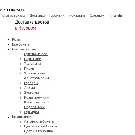
с 9:00 до 24:00
Статус заказа
Доставка
Гарантии
Контакты
Салонам
In English
Доставка цветов
в Чусовом
Розы
Все букеты
Букеты цветов
Букеты из роз
Гортензии
Тюльпаны
Пионы
Хризантемы
Альстромерии
Герберы
Лилии
Эустомы
Розы премиум
Кустовые розы
Подсолнухи
Орхидеи
Композиции
Авторские букеты
Цветы в коробочках
Цветы в корзинах