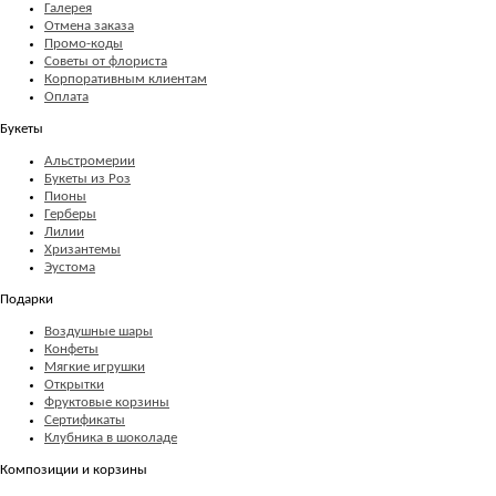
Галерея
Отмена заказа
Промо-коды
Советы от флориста
Корпоративным клиентам
Оплата
Букеты
Альстромерии
Букеты из Роз
Пионы
Герберы
Лилии
Хризантемы
Эустома
Подарки
Воздушные шары
Конфеты
Мягкие игрушки
Открытки
Фруктовые корзины
Сертификаты
Клубника в шоколаде
Композиции и корзины