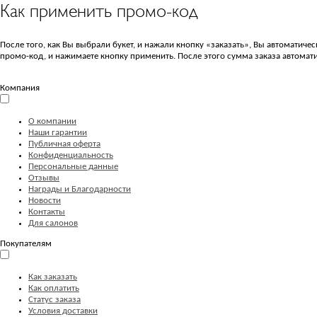
Как применить промо-код
После того, как Вы выбрали букет, и нажали кнопку «заказать», Вы автоматиче
промо-код, и нажимаете кнопку применить. После этого сумма заказа автомати
Компания
О компании
Наши гарантии
Публичная оферта
Конфиденциальность
Персональные данные
Отзывы
Награды и Благодарности
Новости
Контакты
Для салонов
Покупателям
Как заказать
Как оплатить
Статус заказа
Условия доставки