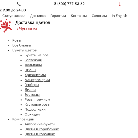
8 (800) 777-53-82
с 9:00 до 24:00
Обратный звонок
Статус заказа
Доставка
Гарантии
Контакты
Салонам
In English
Доставка цветов
в Чусовом
Розы
Все букеты
Букеты цветов
Букеты из роз
Гортензии
Тюльпаны
Пионы
Хризантемы
Альстромерии
Герберы
Лилии
Эустомы
Розы премиум
Кустовые розы
Подсолнухи
Орхидеи
Композиции
Авторские букеты
Цветы в коробочках
Цветы в корзинах