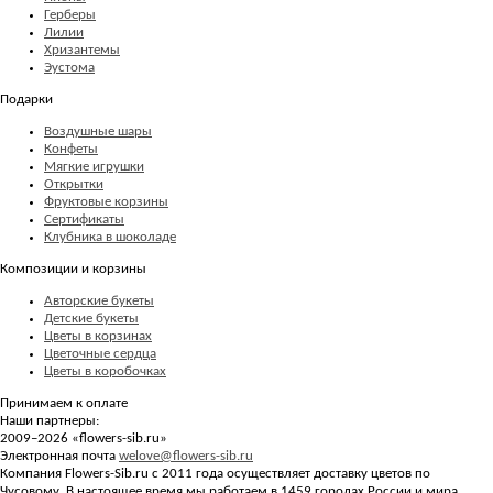
Герберы
Лилии
Хризантемы
Эустома
Подарки
Воздушные шары
Конфеты
Мягкие игрушки
Открытки
Фруктовые корзины
Сертификаты
Клубника в шоколаде
Композиции и корзины
Авторские букеты
Детские букеты
Цветы в корзинах
Цветочные сердца
Цветы в коробочках
Принимаем к оплате
Наши партнеры:
2009–2026 «
flowers-sib.ru
»
Электронная почта
welove@flowers-sib.ru
Компания Flowers-Sib.ru с 2011 года осуществляет доставку цветов по
Чусовому. В настоящее время мы работаем в 1459 городах России и мира.