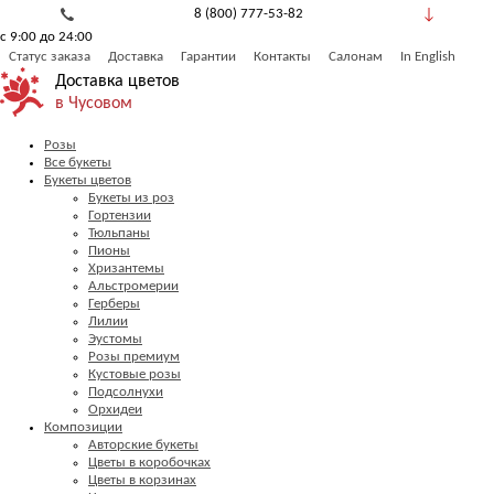
8 (800) 777-53-82
с 9:00 до 24:00
Обратный звонок
Статус заказа
Доставка
Гарантии
Контакты
Салонам
In English
Доставка цветов
в Чусовом
Розы
Все букеты
Букеты цветов
Букеты из роз
Гортензии
Тюльпаны
Пионы
Хризантемы
Альстромерии
Герберы
Лилии
Эустомы
Розы премиум
Кустовые розы
Подсолнухи
Орхидеи
Композиции
Авторские букеты
Цветы в коробочках
Цветы в корзинах