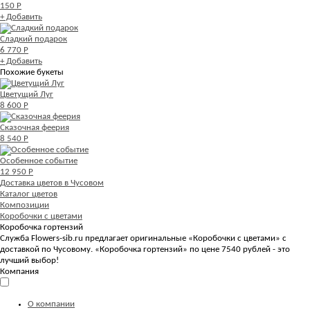
150 Р
+ Добавить
Сладкий подарок
6 770 Р
+ Добавить
Похожие букеты
Цветущий Луг
8 600 Р
Сказочная феерия
8 540 Р
Особенное событие
12 950 Р
Доставка цветов в Чусовом
Каталог цветов
Композиции
Коробочки с цветами
Коробочка гортензий
Служба Flowers-sib.ru предлагает оригинальные «Коробочки с цветами» с
доставкой по Чусовому. «Коробочка гортензий» по цене 7540 рублей - это
лучший выбор!
Компания
О компании