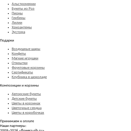
Альстромерии
Букеты из Роз
Пионы
Герберы
Лилии
Хризантемы
Эустома
Подарки
Воздушные шары
Конфеты
Мягкие игрушки
Открытки
Фруктовые корзины
Сертификаты
Клубника в шоколаде
Композиции и корзины
Авторские букеты
Детские букеты
Цветы в корзинах
Цветочные сердца
Цветы в коробочках
Принимаем к оплате
Наши партнеры:
2009–2026 «
flowers-sib.ru
»