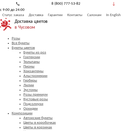
8 (800) 777-53-82
с 9:00 до 24:00
Обратный звонок
Статус заказа
Доставка
Гарантии
Контакты
Салонам
In English
Доставка цветов
в Чусовом
Розы
Все букеты
Букеты цветов
Букеты из роз
Гортензии
Тюльпаны
Пионы
Хризантемы
Альстромерии
Герберы
Лилии
Эустомы
Розы премиум
Кустовые розы
Подсолнухи
Орхидеи
Композиции
Авторские букеты
Цветы в коробочках
Цветы в корзинах